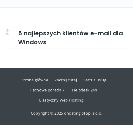
5 najlepszych klientów e-mail dla
Windows
Strona główna
Zacznij tutaj
Status usług
Fachowe poradniki
Helpdesk 24h
Elastyczny Web Hosting →
Copyright © 2025 dhosting.pl Sp. z o.o.