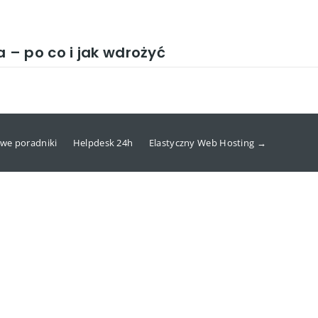
– po co i jak wdrożyć
we poradniki
Helpdesk 24h
Elastyczny Web Hosting →