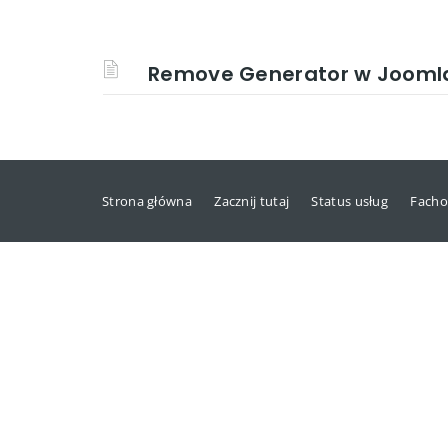
Remove Generator w Joomla 
Strona główna
Zacznij tutaj
Status usług
Facho