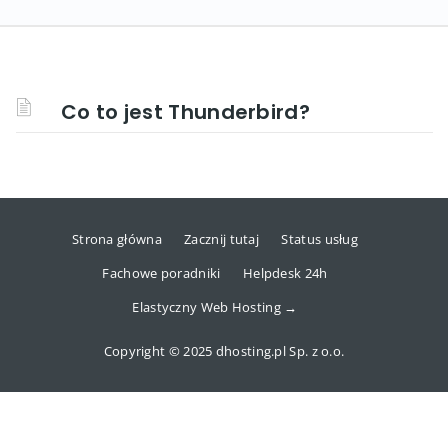
Co to jest Thunderbird?
Strona główna
Zacznij tutaj
Status usług
Fachowe poradniki
Helpdesk 24h
Elastyczny Web Hosting →
Copyright © 2025 dhosting.pl Sp. z o.o.