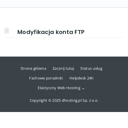
Modyfikacja konta FTP
Strona główna
Zacznij tutaj
Status usług
Fachowe poradniki
Helpdesk 24h
Elastyczny Web Hosting →
Copyright © 2025 dhosting.pl Sp. z o.o.