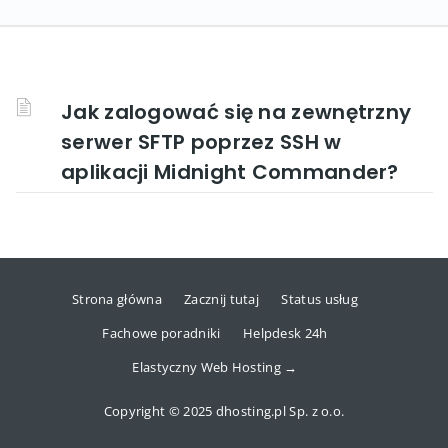
Jak zalogować się na zewnętrzny
serwer SFTP poprzez SSH w
aplikacji Midnight Commander?
Strona główna
Zacznij tutaj
Status usług
Fachowe poradniki
Helpdesk 24h
Elastyczny Web Hosting →
Copyright © 2025 dhosting.pl Sp. z o.o.