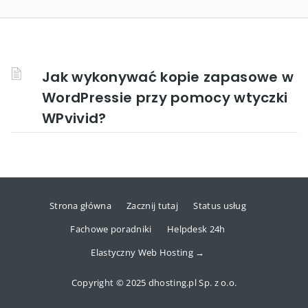
Jak wykonywać kopie zapasowe w
WordPressie przy pomocy wtyczki
WPvivid?
Strona główna
Zacznij tutaj
Status usług
Fachowe poradniki
Helpdesk 24h
Elastyczny Web Hosting →
Copyright © 2025 dhosting.pl Sp. z o.o.