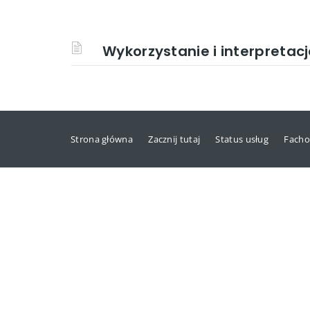
Wykorzystanie i interpretac
Strona główna
Zacznij tutaj
Status usług
Facho