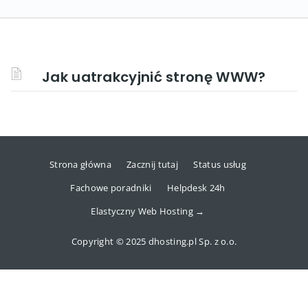
Jak uatrakcyjnić stronę WWW?
Strona główna
Zacznij tutaj
Status usług
Fachowe poradniki
Helpdesk 24h
Elastyczny Web Hosting →
Copyright © 2025 dhosting.pl Sp. z o.o.