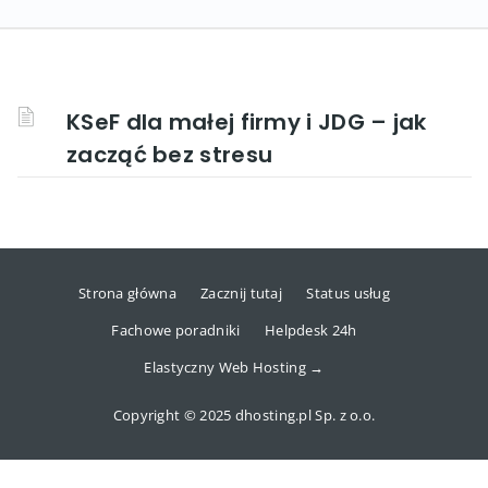
KSeF dla małej firmy i JDG – jak
zacząć bez stresu
Strona główna
Zacznij tutaj
Status usług
Fachowe poradniki
Helpdesk 24h
Elastyczny Web Hosting →
Copyright © 2025 dhosting.pl Sp. z o.o.