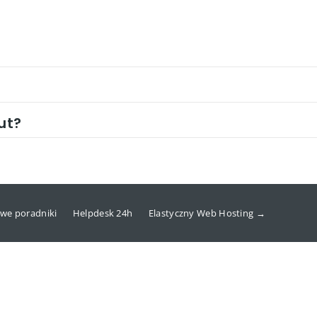
ut?
we poradniki
Helpdesk 24h
Elastyczny Web Hosting →