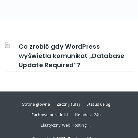
Co zrobić gdy WordPress
wyświetla komunikat „Database
Update Required”?
Strona główna
Zacznij tutaj
Status usług
Fachowe poradniki
Helpdesk 24h
Elastyczny Web Hosting →