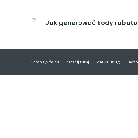
Jak generować kody rabato
Strona główna
Zacznij tutaj
Status usług
Facho