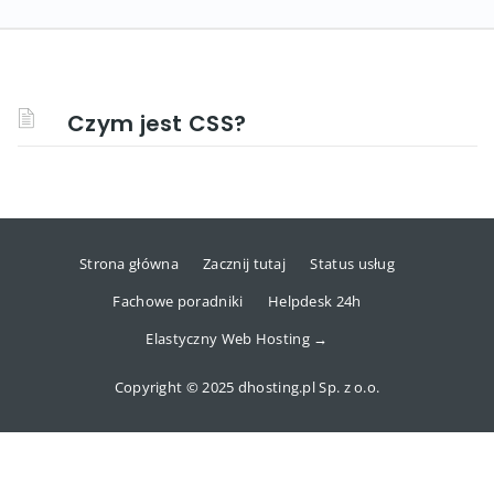
Czym jest CSS?
Strona główna
Zacznij tutaj
Status usług
Fachowe poradniki
Helpdesk 24h
Elastyczny Web Hosting →
Copyright © 2025 dhosting.pl Sp. z o.o.