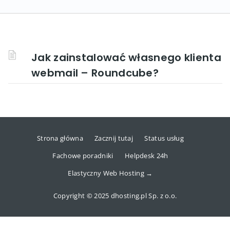
Jak zainstalować własnego klienta
webmail – Roundcube?
Strona główna
Zacznij tutaj
Status usług
Fachowe poradniki
Helpdesk 24h
Elastyczny Web Hosting →
Copyright © 2025 dhosting.pl Sp. z o.o.