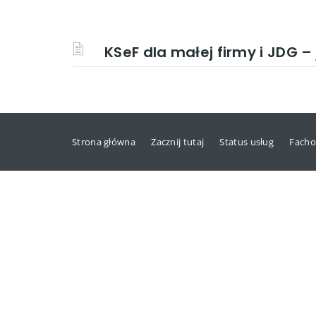
KSeF dla małej firmy i JDG –
Strona główna
Zacznij tutaj
Status usług
Facho