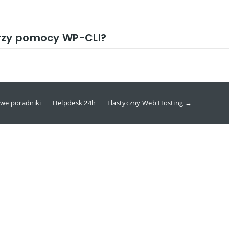
przy pomocy WP-CLI?
we poradniki
Helpdesk 24h
Elastyczny Web Hosting →