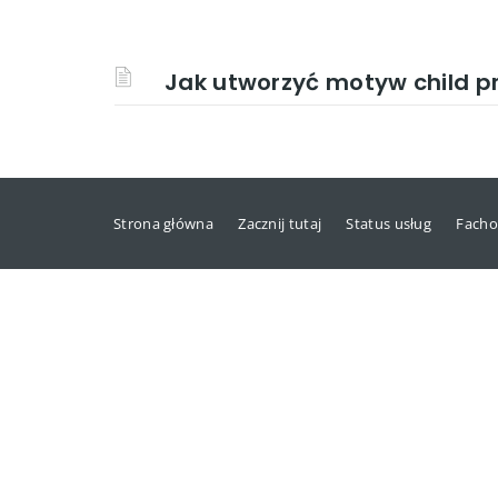
Jak utworzyć motyw child 
Strona główna
Zacznij tutaj
Status usług
Facho