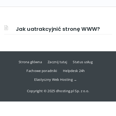
Jak uatrakcyjnić stronę WWW?
Strona główna
Zacznij tutaj
Status usług
Fachowe poradniki
Helpdesk 24h
Elastyczny Web Hosting →
Copyright © 2025 dhosting.pl Sp. z o.o.