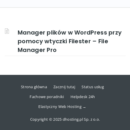
Manager plików w WordPress przy
pomocy wtyczki Filester – File
Manager Pro
Strona główna
Zacznij tutaj
Status usług
Fachowe poradniki
Helpdesk 24h
Elastyczny Web Hosting →
Copyright © 2025 dhosting.pl Sp. z o.o.