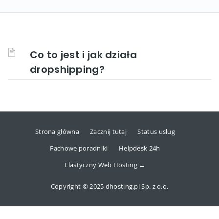
Co to jest i jak działa
dropshipping?
Strona główna
Zacznij tutaj
Status usług
Fachowe poradniki
Helpdesk 24h
Elastyczny Web Hosting →
Copyright © 2025 dhosting.pl Sp. z o.o.