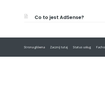
Co to jest AdSense?
Strona główna
Zacznij tutaj
Status usług
Facho