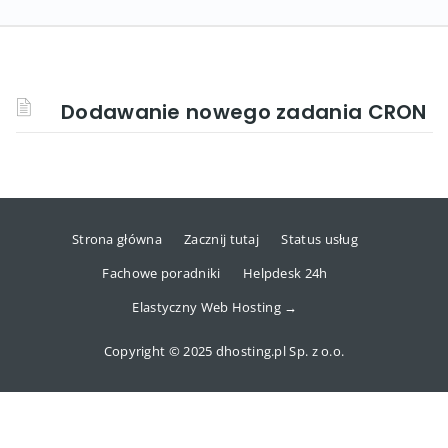
Dodawanie nowego zadania CRON
Strona główna
Zacznij tutaj
Status usług
Fachowe poradniki
Helpdesk 24h
Elastyczny Web Hosting →
Copyright © 2025 dhosting.pl Sp. z o.o.