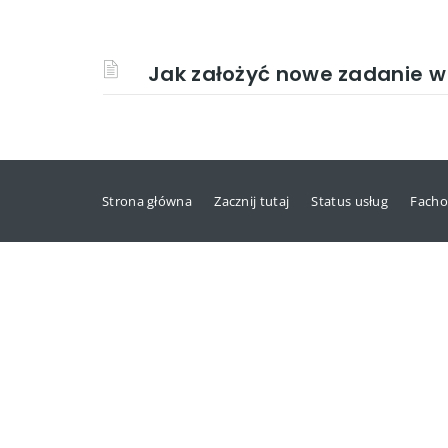
Jak założyć nowe zadanie w
Strona główna
Zacznij tutaj
Status usług
Facho