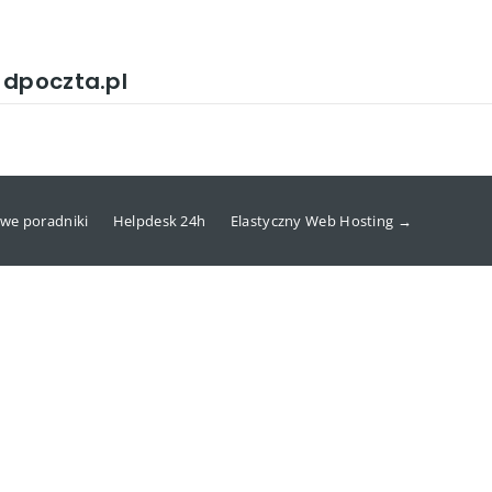
 dpoczta.pl
we poradniki
Helpdesk 24h
Elastyczny Web Hosting →