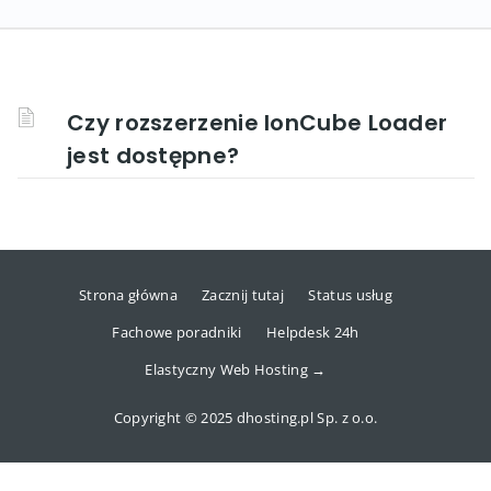
Czy rozszerzenie IonCube Loader
jest dostępne?
Strona główna
Zacznij tutaj
Status usług
Fachowe poradniki
Helpdesk 24h
Elastyczny Web Hosting →
Copyright © 2025 dhosting.pl Sp. z o.o.