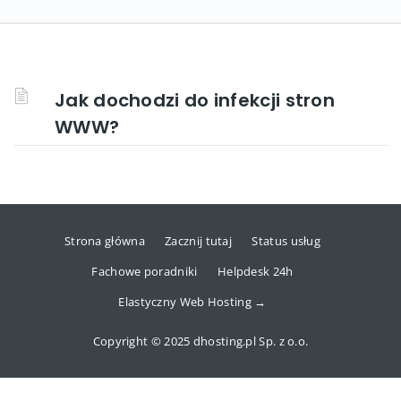
Jak dochodzi do infekcji stron
WWW?
Strona główna
Zacznij tutaj
Status usług
Fachowe poradniki
Helpdesk 24h
Elastyczny Web Hosting →
Copyright © 2025 dhosting.pl Sp. z o.o.