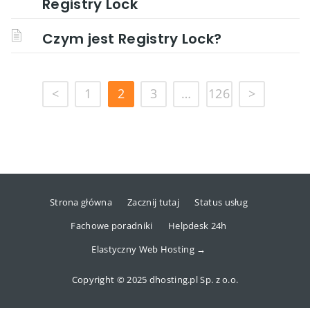
Registry Lock
Czym jest Registry Lock?
<
1
2
3
…
126
>
Strona główna
Zacznij tutaj
Status usług
Fachowe poradniki
Helpdesk 24h
Elastyczny Web Hosting →
Copyright © 2025 dhosting.pl Sp. z o.o.