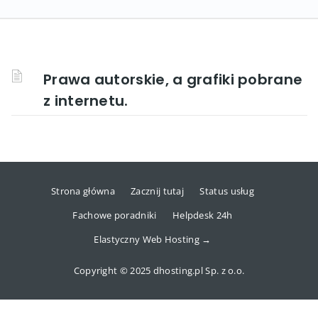
Prawa autorskie, a grafiki pobrane
z internetu.
Strona główna
Zacznij tutaj
Status usług
Fachowe poradniki
Helpdesk 24h
Elastyczny Web Hosting →
Copyright © 2025 dhosting.pl Sp. z o.o.