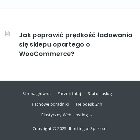
Jak poprawić prędkość ładowania
się sklepu opartego o
WooCommerce?
Strona główna
Zacznij tutaj
Status usług
Fachowe poradniki
Helpdesk 24h
Elastyczny Web Hosting →
Copyright © 2025 dhosting.pl Sp. z o.o.