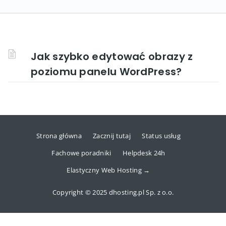
Jak szybko edytować obrazy z
poziomu panelu WordPress?
Strona główna
Zacznij tutaj
Status usług
Fachowe poradniki
Helpdesk 24h
Elastyczny Web Hosting →
Copyright © 2025 dhosting.pl Sp. z o.o.