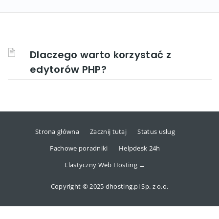
Dlaczego warto korzystać z
edytorów PHP?
Strona główna
Zacznij tutaj
Status usług
Fachowe poradniki
Helpdesk 24h
Elastyczny Web Hosting →
Copyright © 2025 dhosting.pl Sp. z o.o.