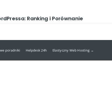
dPressa: Ranking i Porównanie
we poradniki
Helpdesk 24h
Elastyczny Web Hosting →