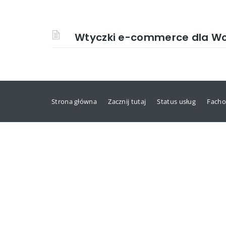
Wtyczki e-commerce dla Wor
Strona główna
Zacznij tutaj
Status usług
Facho