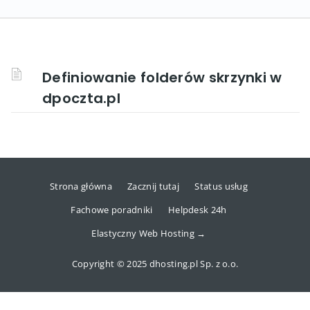
Definiowanie folderów skrzynki w
dpoczta.pl
Strona główna
Zacznij tutaj
Status usług
Fachowe poradniki
Helpdesk 24h
Elastyczny Web Hosting →
Copyright © 2025 dhosting.pl Sp. z o.o.