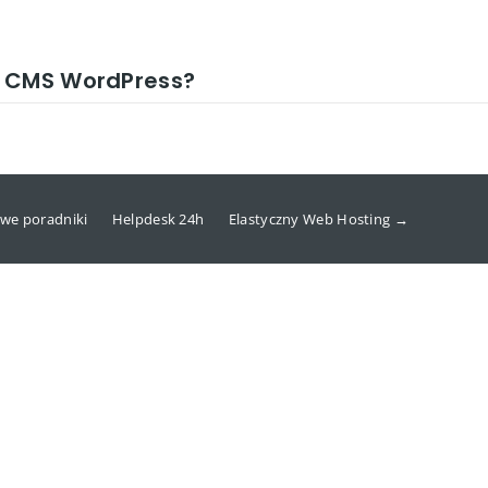
w CMS WordPress?
we poradniki
Helpdesk 24h
Elastyczny Web Hosting →