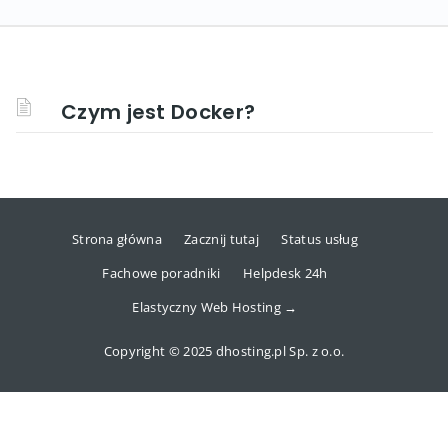
Czym jest Docker?
Strona główna
Zacznij tutaj
Status usług
Fachowe poradniki
Helpdesk 24h
Elastyczny Web Hosting →
Copyright © 2025 dhosting.pl Sp. z o.o.