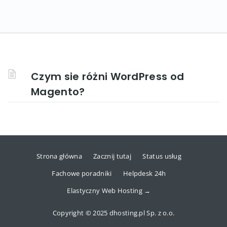
Czym sie różni WordPress od
Magento?
Strona główna
Zacznij tutaj
Status usług
Fachowe poradniki
Helpdesk 24h
Elastyczny Web Hosting →
Copyright © 2025 dhosting.pl Sp. z o.o.