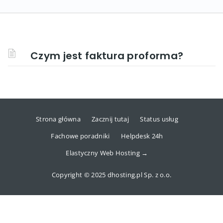
Czym jest faktura proforma?
Strona główna
Zacznij tutaj
Status usług
Fachowe poradniki
Helpdesk 24h
Elastyczny Web Hosting →
Copyright © 2025 dhosting.pl Sp. z o.o.