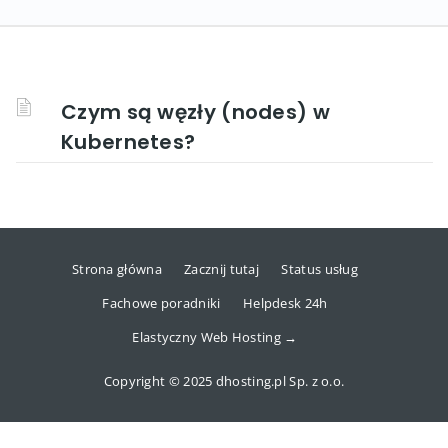
Czym są węzły (nodes) w
Kubernetes?
Strona główna
Zacznij tutaj
Status usług
Fachowe poradniki
Helpdesk 24h
Elastyczny Web Hosting →
Copyright © 2025 dhosting.pl Sp. z o.o.