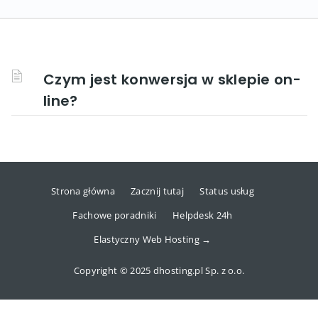
Czym jest konwersja w sklepie on-
line?
Strona główna
Zacznij tutaj
Status usług
Fachowe poradniki
Helpdesk 24h
Elastyczny Web Hosting →
Copyright © 2025 dhosting.pl Sp. z o.o.