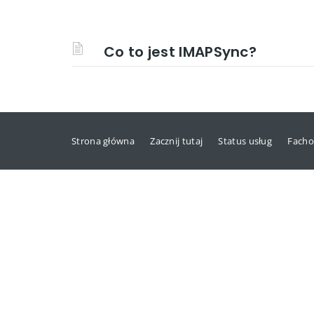
Co to jest IMAPSync?
Strona główna
Zacznij tutaj
Status usług
Facho