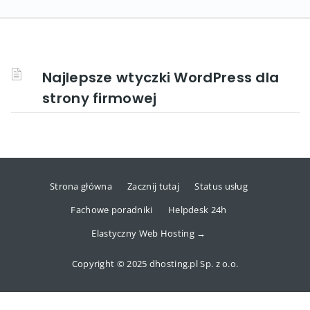
Najlepsze wtyczki WordPress dla
strony firmowej
Strona główna
Zacznij tutaj
Status usług
Fachowe poradniki
Helpdesk 24h
Elastyczny Web Hosting →
Copyright © 2025 dhosting.pl Sp. z o.o.