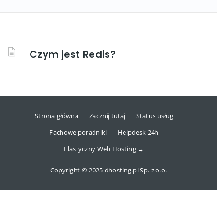
Czym jest Redis?
Strona główna
Zacznij tutaj
Status usług
Fachowe poradniki
Helpdesk 24h
Elastyczny Web Hosting →
Copyright © 2025 dhosting.pl Sp. z o.o.