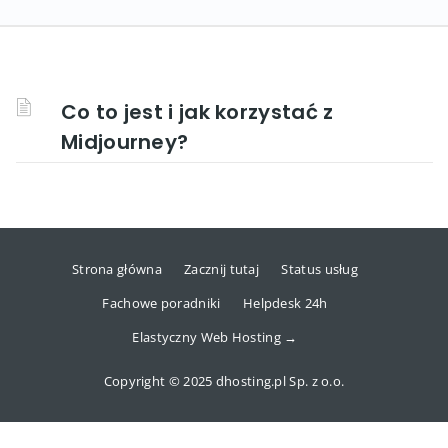
Co to jest i jak korzystać z
Midjourney?
Strona główna
Zacznij tutaj
Status usług
Fachowe poradniki
Helpdesk 24h
Elastyczny Web Hosting →
Copyright © 2025 dhosting.pl Sp. z o.o.