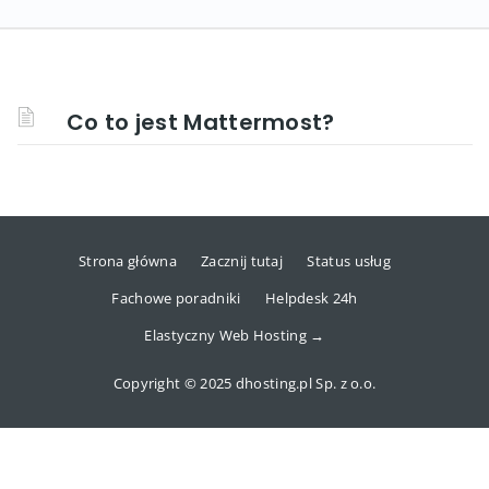
Co to jest Mattermost?
Strona główna
Zacznij tutaj
Status usług
Fachowe poradniki
Helpdesk 24h
Elastyczny Web Hosting →
Copyright © 2025 dhosting.pl Sp. z o.o.