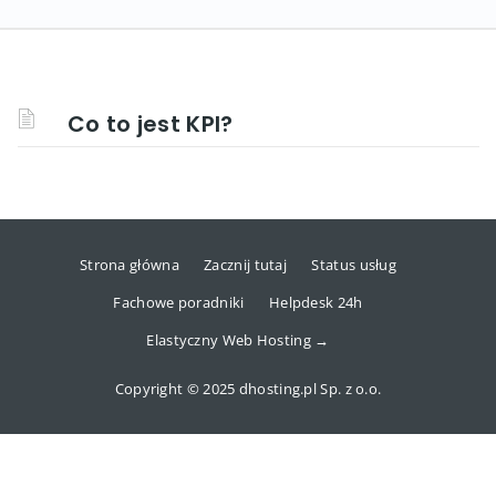
Co to jest KPI?
Strona główna
Zacznij tutaj
Status usług
Fachowe poradniki
Helpdesk 24h
Elastyczny Web Hosting →
Copyright © 2025 dhosting.pl Sp. z o.o.