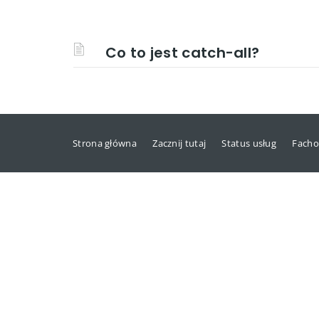
Co to jest catch-all?
Strona główna
Zacznij tutaj
Status usług
Facho