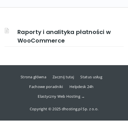
Raporty i analityka płatności w
WooCommerce
Strona główna
Zacznij tutaj
Status usług
Fachowe poradniki
Helpdesk 24h
Elastyczny Web Hosting →
Copyright © 2025 dhosting.pl Sp. z o.o.