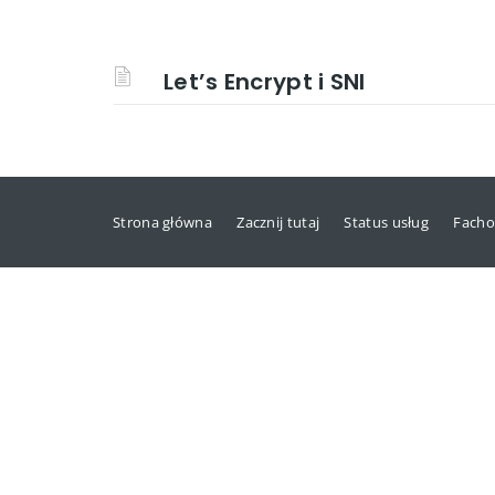
Let’s Encrypt i SNI
Strona główna
Zacznij tutaj
Status usług
Facho