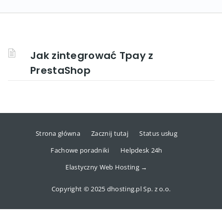
Jak zintegrować Tpay z
PrestaShop
Strona główna
Zacznij tutaj
Status usług
Fachowe poradniki
Helpdesk 24h
Elastyczny Web Hosting →
Copyright © 2025 dhosting.pl Sp. z o.o.