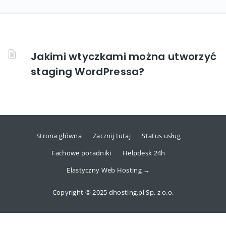
Jakimi wtyczkami można utworzyć
staging WordPressa?
Strona główna
Zacznij tutaj
Status usług
Fachowe poradniki
Helpdesk 24h
Elastyczny Web Hosting →
Copyright © 2025 dhosting.pl Sp. z o.o.