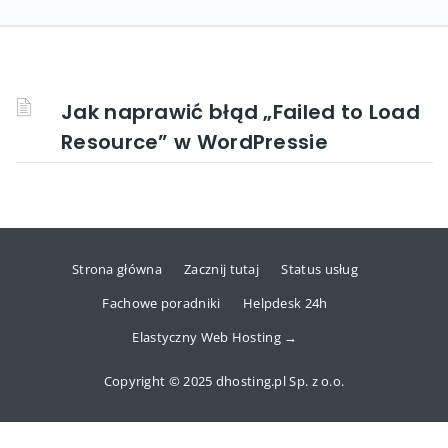
Jak naprawić błąd „Failed to Load
Resource” w WordPressie
Strona główna
Zacznij tutaj
Status usług
Fachowe poradniki
Helpdesk 24h
Elastyczny Web Hosting →
Copyright © 2025 dhosting.pl Sp. z o.o.