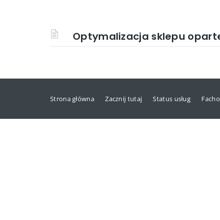
Optymalizacja sklepu opart
Strona główna
Zacznij tutaj
Status usług
Facho