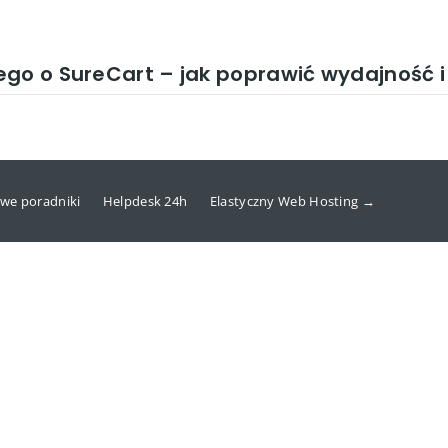
ego o SureCart – jak poprawić wydajność i
we poradniki
Helpdesk 24h
Elastyczny Web Hosting →